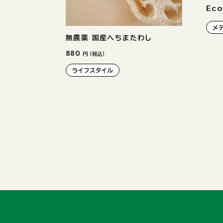
Eco
メ
無農薬 国産へちまたわし
880
円 （税込）
ライフスタイル